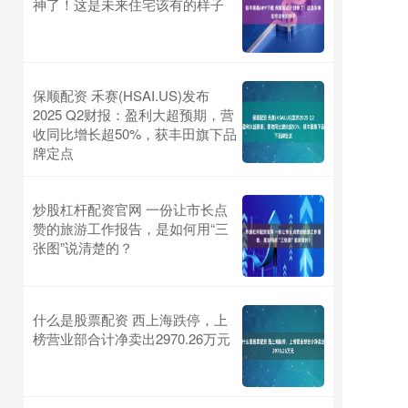
神了！这是未来住宅该有的样子
保顺配资 禾赛(HSAI.US)发布
2025 Q2财报：盈利大超预期，营
收同比增长超50%，获丰田旗下品
牌定点
炒股杠杆配资官网 一份让市长点
赞的旅游工作报告，是如何用“三
张图”说清楚的？
什么是股票配资 西上海跌停，上
榜营业部合计净卖出2970.26万元