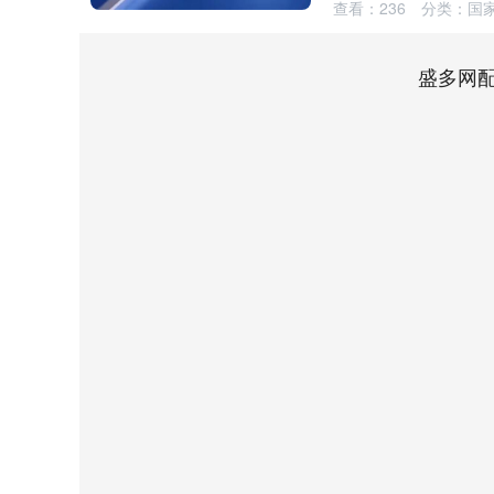
查看：
236
分类：
国
盛多网