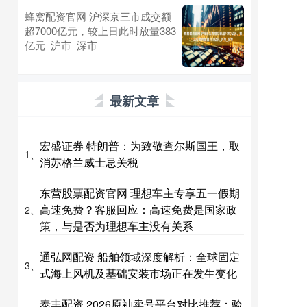
蜂窝配资官网 沪深京三市成交额
超7000亿元，较上日此时放量383
亿元_沪市_深市
最新文章
宏盛证券 特朗普：为致敬查尔斯国王，取
1、
消苏格兰威士忌关税
东营股票配资官网 理想车主专享五一假期
高速免费？客服回应：高速免费是国家政
2、
策，与是否为理想车主没有关系
通弘网配资 船舶领域深度解析：全球固定
3、
式海上风机及基础安装市场正在发生变化
泰丰配资 2026原神卖号平台对比推荐：验