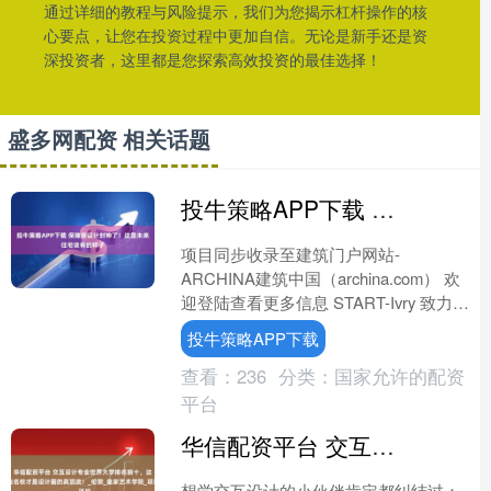
通过详细的教程与风险提示，我们为您揭示杠杆操作的核
心要点，让您在投资过程中更加自信。无论是新手还是资
深投资者，这里都是您探索高效投资的最佳选择！
盛多网配资 相关话题
投牛策略APP下载 保障房设计封神了！这是未来住宅该有的样子
项目同步收录至建筑门户网站-
ARCHINA建筑中国（archina.com） 欢
迎登陆查看更多信息 START-Ivry 致力于
重新定义住房文化。它摒弃了现行的....
投牛策略APP下载
查看：
236
分类：
国家允许的配资
平台
华信配资平台 交互设计专业世界大学排名前十，这些名校才是设计圈的真顶流！_伦敦_皇家艺术学院_项目
想学交互设计的小伙伴肯定都纠结过：