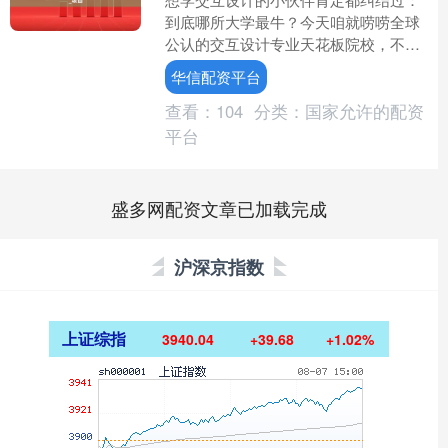
到底哪所大学最牛？今天咱就唠唠全球
公认的交互设计专业天花板院校，不整
虚的，直接上干货！ 1. 卡内基梅隆大学
华信配资平台
（美国） 江湖人称....
查看：
104
分类：
国家允许的配资
平台
盛多网配资文章已加载完成
沪深京指数
上证综指
3940.04
+39.68
+1.02%