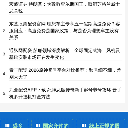
宏盛证券 特朗普：为致敬查尔斯国王，取消苏格兰威士
1、
忌关税
东营股票配资官网 理想车主专享五一假期高速免费？客
服回应：高速免费是国家政策，与是否为理想车主没有
2、
关系
通弘网配资 船舶领域深度解析：全球固定式海上风机及
3、
基础安装市场正在发生变化
泰丰配资 2026原神卖号平台对比推荐：验号细不细，差
4、
别太大了
九鼎配资APP下载 死神恶魔传奇新手起号养号攻略 云手
5、
机多开挂机打金方法
盛多
国家允许的
线上正规的股