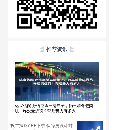
推荐资讯
达宝优配 孙悟空杀三清弟子，扔三清像进粪
坑，咋没受惩罚？背后势力有多大
投牛策略APP下载 保障房设计封