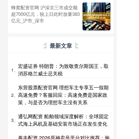
蜂窝配资官网 沪深京三市成交额
超7000亿元，较上日此时放量383
亿元_沪市_深市
最新文章
宏盛证券 特朗普：为致敬查尔斯国王，取
1、
消苏格兰威士忌关税
东营股票配资官网 理想车主专享五一假期
高速免费？客服回应：高速免费是国家政
2、
策，与是否为理想车主没有关系
通弘网配资 船舶领域深度解析：全球固定
3、
式海上风机及基础安装市场正在发生变化
泰丰配资 2026原神卖号平台对比推荐：验