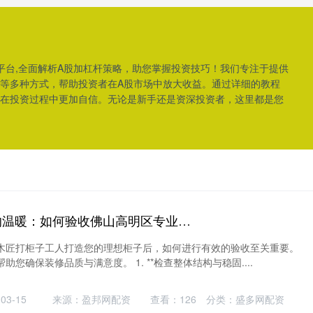
平台,全面解析A股加杠杆策略，助您掌握投资技巧！我们专注于提供
等多种方式，帮助投资者在A股市场中放大收益。通过详细的教程
在投资过程中更加自信。无论是新手还是资深投资者，这里都是您
合优配资 感受家的温暖：如何验收佛山高明区专业木匠打柜子工人打造的理想柜子
木匠打柜子工人打造您的理想柜子后，如何进行有效的验收至关重要。
您确保装修品质与满意度。 1. **检查整体结构与稳固....
3-15
来源：盈邦网配资
查看：
126
分类：
盛多网配资