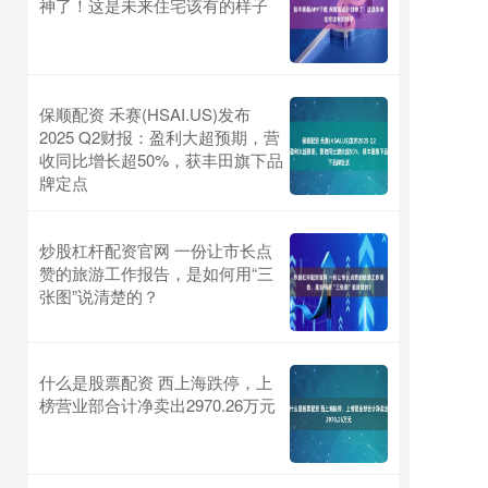
神了！这是未来住宅该有的样子
保顺配资 禾赛(HSAI.US)发布
2025 Q2财报：盈利大超预期，营
收同比增长超50%，获丰田旗下品
牌定点
炒股杠杆配资官网 一份让市长点
赞的旅游工作报告，是如何用“三
张图”说清楚的？
什么是股票配资 西上海跌停，上
榜营业部合计净卖出2970.26万元