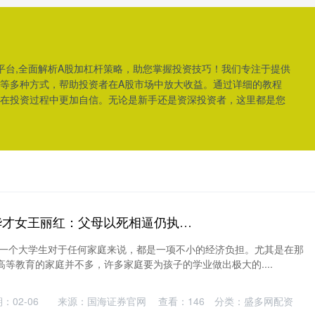
平台,全面解析A股加杠杆策略，助您掌握投资技巧！我们专注于提供
等多种方式，帮助投资者在A股市场中放大收益。通过详细的教程
在投资过程中更加自信。无论是新手还是资深投资者，这里都是您
牛人股票配资 清华才女王丽红：父母以死相逼仍执意远嫁非洲，26年后她过得怎样_苏玛_中国_家庭
培养一个大学生对于任何家庭来说，都是一项不小的经济负担。尤其是在那
等教育的家庭并不多，许多家庭要为孩子的学业做出极大的....
：02-06
来源：国海证券官网
查看：
146
分类：
盛多网配资