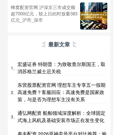
蜂窝配资官网 沪深京三市成交额
超7000亿元，较上日此时放量383
亿元_沪市_深市
最新文章
宏盛证券 特朗普：为致敬查尔斯国王，取
1、
消苏格兰威士忌关税
东营股票配资官网 理想车主专享五一假期
高速免费？客服回应：高速免费是国家政
2、
策，与是否为理想车主没有关系
通弘网配资 船舶领域深度解析：全球固定
3、
式海上风机及基础安装市场正在发生变化
泰丰配资 2026原神卖号平台对比推荐：验