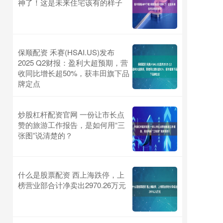
神了！这是未来住宅该有的样子
保顺配资 禾赛(HSAI.US)发布
2025 Q2财报：盈利大超预期，营
收同比增长超50%，获丰田旗下品
牌定点
炒股杠杆配资官网 一份让市长点
赞的旅游工作报告，是如何用“三
张图”说清楚的？
什么是股票配资 西上海跌停，上
榜营业部合计净卖出2970.26万元