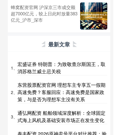
蜂窝配资官网 沪深京三市成交额
超7000亿元，较上日此时放量383
亿元_沪市_深市
最新文章
宏盛证券 特朗普：为致敬查尔斯国王，取
1、
消苏格兰威士忌关税
东营股票配资官网 理想车主专享五一假期
高速免费？客服回应：高速免费是国家政
2、
策，与是否为理想车主没有关系
通弘网配资 船舶领域深度解析：全球固定
3、
式海上风机及基础安装市场正在发生变化
泰丰配资 2026原神卖号平台对比推荐：验