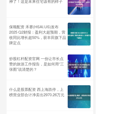
神了！这是未来住宅该有的样子
保顺配资 禾赛(HSAI.US)发布
2025 Q2财报：盈利大超预期，营
收同比增长超50%，获丰田旗下品
牌定点
炒股杠杆配资官网 一份让市长点
赞的旅游工作报告，是如何用“三
张图”说清楚的？
什么是股票配资 西上海跌停，上
榜营业部合计净卖出2970.26万元