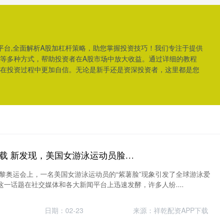
平台,全面解析A股加杠杆策略，助您掌握投资技巧！我们专注于提供
等多种方式，帮助投资者在A股市场中放大收益。通过详细的教程
在投资过程中更加自信。无论是新手还是资深投资者，这里都是您
股利网配资APP下载 新发现，美国女游泳运动员脸上100%肯定有涂层，或为掩盖紫薯脸_巴黎奥运会_道格拉斯_现象
巴黎奥运会上，一名美国女游泳运动员的“紫薯脸”现象引发了全球游泳爱
一话题在社交媒体和各大新闻平台上迅速发酵，许多人纷....
日期：02-23
来源：祥乾配资APP下载