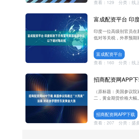
查看：
129
分类：
线
印度一位高级别官员在
低对等关税，外界预期双
富成配资平台
查看：
160
分类：
线
（原标题：美国参议院通
二，黄金期货价格大幅上
招商配资网APP下载
查看：
207
分类：
盛