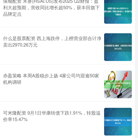
保顺配资 禾赛(HSAI.US)发布2025 Q2财报：盈
利大超预期，营收同比增长超50%，获丰田旗下
品牌定点
什么是股票配资 西上海跌停，上榜营业部合计净
卖出2970.26万元
赤盈策略 本周A股稳步上扬 4家公司均迎逾50家
机构调研
可米隆配资 9月1日华康转债下跌1.91%，转股溢
价率15.47%