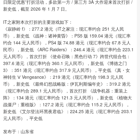
日限定优惠”打折活动，多款第一方 / 第三方 3A 大作迎来首次打折 /
新史低，截至 2026 年 1 月 7 日。
IT之家附本次打折的主要游戏如下：
《寂静岭 f》：277.2 港元（IT之家注：现汇率约合 251 元人民
币），新史低 《战神：诸神黄昏》：PS5 版 159.04 港元（现汇率
约合 144 元人民币），PS4 版 74.88 港元（现汇率约合 67.8 元人
民币），新史低 《ARC Raiders》：246.4 港元（现汇率约合 223.1
元人民币），首次打折 《使命召唤：黑色行动 7》跨世代组合包：
397.6 港元（现汇率约合 360.1 元人民币），新史低 《博德之门
3》：351 港元（现汇率约合 317.9 元人民币），平史低 《真・女
神转生 Ⅴ Vengeance》：219 港元（现汇率约合 198.3 元人民
币），新史低 《最终幻想战略版：伊瓦利斯编年史》：319.2 港元
（现汇率约合 289.1 元人民币），首次打折 《战争机器：重装上
阵》：134 港元（现汇率约合 121.3 元人民币），新史低 《植物大
战僵尸：重植版》：127.2 港元（现汇率约合 115.2 元人民币），
新史低 《艾尔登法环黑夜君临》：224.25 港元（现汇率约合 203.1
元人民币），平史低
发布于：山东省