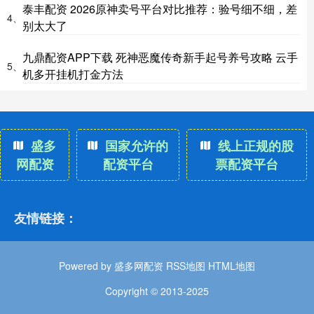
泰丰配资 2026原神卖号平台对比推荐：验号细不细，差
4、
别太大了
九鼎配资APP下载 死神恶魔传奇新手起号养号攻略 云手
5、
机多开挂机打金方法
盛多
国家允许的
线上正规的股
网配资
配资平台
票配资平台
友情链接：
Powered by
盛多网配资
RSS地图
HTML地图
Copyright
© 2013-2025