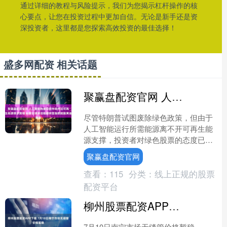
通过详细的教程与风险提示，我们为您揭示杠杆操作的核
心要点，让您在投资过程中更加自信。无论是新手还是资
深投资者，这里都是您探索高效投资的最佳选择！
盛多网配资 相关话题
聚赢盘配资官网 人工智能热潮导致市场押注可再生能源需求激增 标普全球清洁能源转型指数跑赢黄金
尽管特朗普试图废除绿色政策，但由于
人工智能运行所需能源离不开可再生能
源支撑，投资者对绿色股票的态度已转
向积极。 标普全球清洁能源转型指数已
聚赢盘配资官网
飙升近50%。同期，标....
查看：
115
分类：
线上正规的股票
配资平台
柳州股票配资APP下载 7月10日南宁市场无缝管价格暂稳
7月10日南宁市场无缝管价格暂稳，