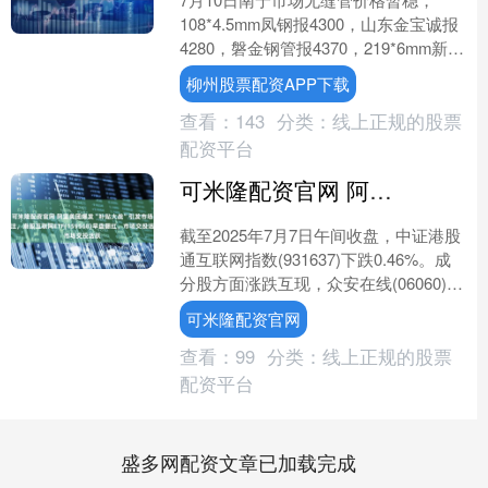
108*4.5mm凤钢报4300，山东金宝诚报
4280，磐金钢管报4370，219*6mm新冶
特钢报4200，过磅含税。（元/....
柳州股票配资APP下载
查看：
143
分类：
线上正规的股票
配资平台
可米隆配资官网 阿里美团爆发“补贴大战”引发市场关注，港股互联网ETF(159568)早盘翻红，市场交投活跃
截至2025年7月7日午间收盘，中证港股
通互联网指数(931637)下跌0.46%。成
分股方面涨跌互现，众安在线(06060)领
涨5.52%，平安好医生(018....
可米隆配资官网
查看：
99
分类：
线上正规的股票
配资平台
盛多网配资文章已加载完成