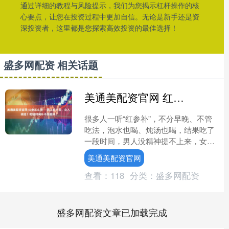
通过详细的教程与风险提示，我们为您揭示杠杆操作的核
心要点，让您在投资过程中更加自信。无论是新手还是资
深投资者，这里都是您探索高效投资的最佳选择！
盛多网配资 相关话题
美通美配资官网 红参怎么吃——男人想补阳、女人调经？吃错时间补不到根本！
很多人一听“红参补”，不分早晚、不管
吃法，泡水也喝、炖汤也喝，结果吃了
一段时间，男人没精神提不上来，女人
例假还紊乱。到底是红参没用，还是方
美通美配资官网
法出了错？其实，红参到....
查看：
118
分类：
盛多网配资
盛多网配资文章已加载完成