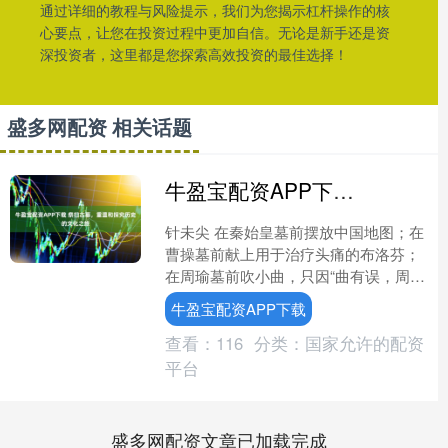
通过详细的教程与风险提示，我们为您揭示杠杆操作的核
心要点，让您在投资过程中更加自信。无论是新手还是资
深投资者，这里都是您探索高效投资的最佳选择！
盛多网配资 相关话题
牛盈宝配资APP下载 祭扫古墓，重温和探究历史的文化之旅
针未尖 在秦始皇墓前摆放中国地图；在
曹操墓前献上用于治疗头痛的布洛芬；
在周瑜墓前吹小曲，只因“曲有误，周郎
顾”……据 1月30日“半月谈”微信公众号
牛盈宝配资APP下载
报道， 近年....
查看：
116
分类：
国家允许的配资
平台
盛多网配资文章已加载完成