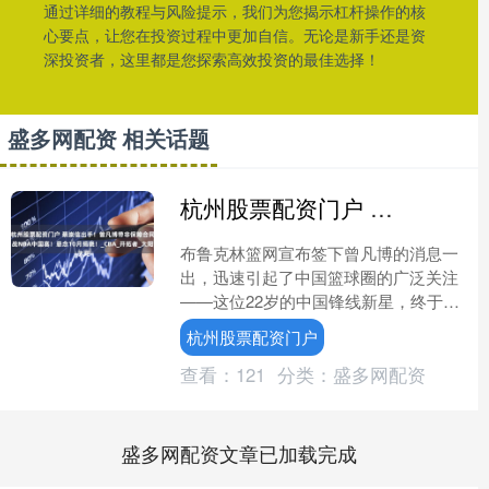
通过详细的教程与风险提示，我们为您揭示杠杆操作的核
心要点，让您在投资过程中更加自信。无论是新手还是资
深投资者，这里都是您探索高效投资的最佳选择！
盛多网配资 相关话题
杭州股票配资门户 蔡崇信出手！曾凡博带非保障合同战NBA中国赛！悬念10月揭晓！_CBA_开拓者_太阳
布鲁克林篮网宣布签下曾凡博的消息一
出，迅速引起了中国篮球圈的广泛关注
——这位22岁的中国锋线新星，终于要
披上NBA战袍了！不过，别急着庆祝，
杭州股票配资门户
仔细看看合同条款，这....
查看：
121
分类：
盛多网配资
盛多网配资文章已加载完成