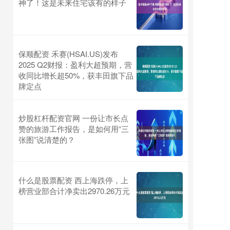
神了！这是未来住宅该有的样子
保顺配资 禾赛(HSAI.US)发布
2025 Q2财报：盈利大超预期，营
收同比增长超50%，获丰田旗下品
牌定点
炒股杠杆配资官网 一份让市长点
赞的旅游工作报告，是如何用“三
张图”说清楚的？
什么是股票配资 西上海跌停，上
榜营业部合计净卖出2970.26万元