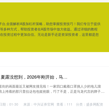
平台,全面解析A股加杠杆策略，助您掌握投资技巧！我们专注于提供
等多种方式，帮助投资者在A股市场中放大收益。通过详细的教程
在投资过程中更加自信。无论是新手还是资深投资者，这里都是您
泸深策略APP下载 夏露没想到，2026年刚开始，马龙就以这种方式，再次让人刮目相看
逛街的画面最近又被网友撞见啦！一家四口戴着口罩挑人少的地儿溜
上挎着的那只普拉达包包挺抢眼，巧了不是，正是马龙代言的牌子....
日期：01-30
来源：中兴证券官网
查看：
111
分类：
盛多网配资