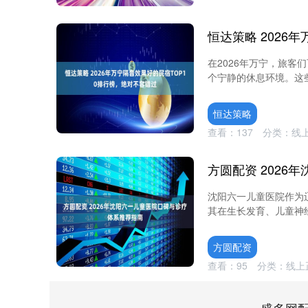
在2026年万宁，旅
个宁静的休息环境。这些
恒达策略
查看：
137
分类：
线
沈阳六一儿童医院作为
其在生长发育、儿童神经
方圆配资
查看：
95
分类：
线上