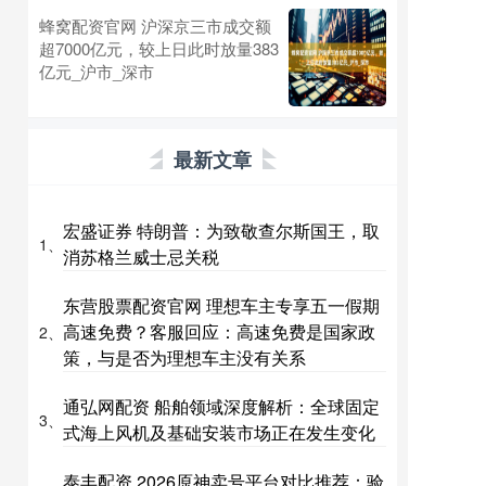
蜂窝配资官网 沪深京三市成交额
超7000亿元，较上日此时放量383
亿元_沪市_深市
最新文章
宏盛证券 特朗普：为致敬查尔斯国王，取
1、
消苏格兰威士忌关税
东营股票配资官网 理想车主专享五一假期
高速免费？客服回应：高速免费是国家政
2、
策，与是否为理想车主没有关系
通弘网配资 船舶领域深度解析：全球固定
3、
式海上风机及基础安装市场正在发生变化
泰丰配资 2026原神卖号平台对比推荐：验